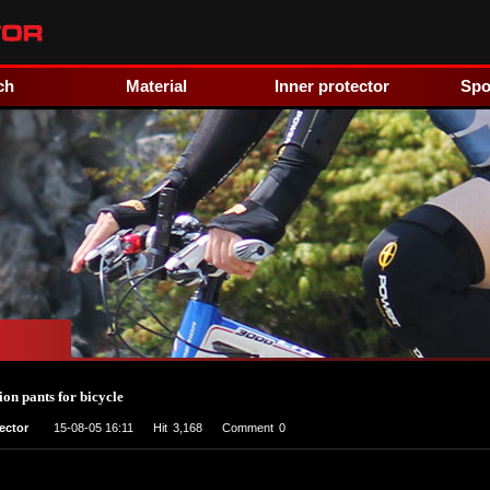
ch
Material
Inner protector
Spo
ion pants for bicycle
ector
15-08-05 16:11
Hit
3,168
Comment
0