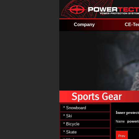
Company
CE-Te
* Snowboard
Inner protect
* Ski
Name
powert
* Bicycle
* Skate
Prev