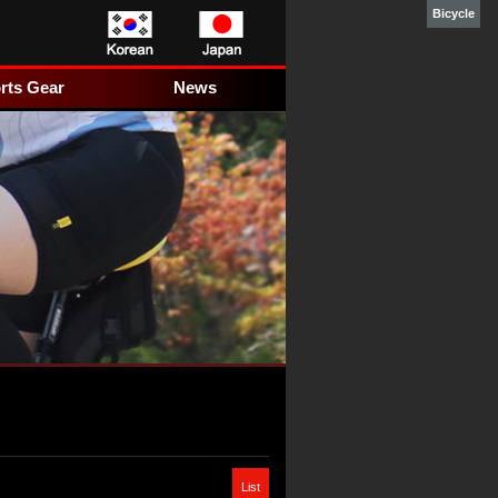
Bicycle
본
주
하
문
메
단
으
뉴
홈
로
로
페
rts Gear
News
바
바
이
로
로
지
가
가
정
기
기
보
바
로
가
기
List